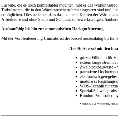
Für jene, die es noch komfortabler möchten, gibt es das Wirkungsgra
Turbulatoren, die in den Wärmetauscherrohren eingesetzt sind und ü
ermöglichen. Dies bedeutet, dass das manuelle Kehren der Wärmetausch
Arbeitsaufwand ohne Staub und Schmutz zu bewerkstelligen. Sauber
Ausbaufähig bis hin zur automatischen Hackgutfeuerung
Mit der Vorofenfeuerung Unimatic ist der Kessel ausbaufähig bis hi
Der Holzkessel mit den bes
großer Füllraum für H
extrem lange Brenndau
Zweiblockbauweise - V
patentierte Hochtempe
elektronisch geregelte
modulares Regelungsk
WOS-Technik für extr
Spezial-Schwelgasabsau
Rundum-Vollisolierung
* Werte lt. BLT Wieselburg, Prot.N